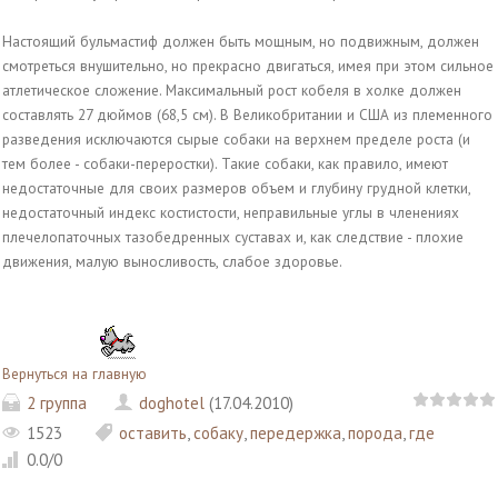
Настоящий бульмастиф должен быть мощным, но подвижным, должен
смотреться внушительно, но прекрасно двигаться, имея при этом сильное
атлетическое сложение. Максимальный рост кобеля в холке должен
составлять 27 дюймов (68,5 см). В Великобритании и США из племенного
разведения исключаются сырые собаки на верхнем пределе роста (и
тем более - собаки-переростки). Такие собаки, как правило, имеют
недостаточные для своих размеров объем и глубину грудной клетки,
недостаточный индекс костистости, неправильные углы в членениях
плечелопаточных тазобедренных суставах и, как следствие - плохие
движения, малую выносливость, слабое здоровье.
Вернуться на главную
2 группа
doghotel
(17.04.2010)
1523
оставить
,
собаку
,
передержка
,
порода
,
где
0.0
/
0