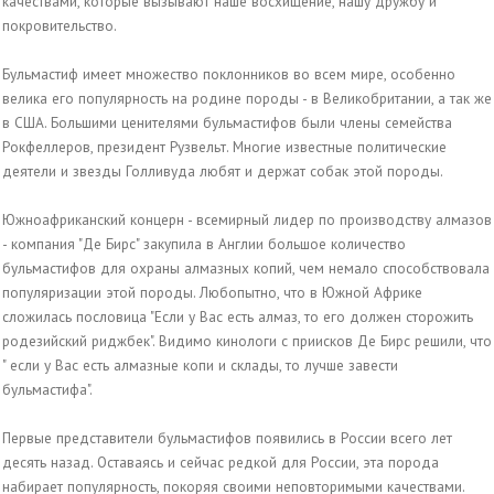
качествами, которые вызывают наше восхищение, нашу дружбу и
покровительство.
Бульмастиф имеет множество поклонников во всем мире, особенно
велика его популярность на родине породы - в Великобритании, а так же
в США. Большими ценителями бульмастифов были члены семейства
Рокфеллеров, президент Рузвельт. Многие известные политические
деятели и звезды Голливуда любят и держат собак этой породы.
Южноафриканский концерн - всемирный лидер по производству алмазов
- компания "Де Бирс" закупила в Англии большое количество
бульмастифов для охраны алмазных копий, чем немало способствовала
популяризации этой породы. Любопытно, что в Южной Африке
сложилась пословица "Если у Вас есть алмаз, то его должен сторожить
родезийский риджбек". Видимо кинологи с приисков Де Бирс решили, что
" если у Вас есть алмазные копи и склады, то лучше завести
бульмастифа".
Первые представители бульмастифов появились в России всего лет
десять назад. Оставаясь и сейчас редкой для России, эта порода
набирает популярность, покоряя своими неповторимыми качествами.