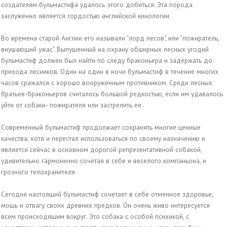
создателям бульмастифа удалось этого добиться. Эта порода
заслуженно является гордостью английской кинологии.
Во времена старой Англии его называли "лорд лесов", или "пожиратель,
внушающий ужас". Выпущенный на охрану обширных лесных угодий
бульмастиф должен был найти по следу браконьера и задержать до
прихода лесников. Один на один в ночи бульмастиф в течение многих
часов сражался с хорошо вооруженным противником. Среди лесных
братьев-браконьеров считалось большой редкостью, если им удавалось
уйти от собаки- пожирателя или застрелить ее.
Современный бульмастиф продолжает сохранять многие ценные
качества, хотя и перестал использоваться по своему назначению и
является сейчас в основном дорогой репрезентативной собакой,
удивительно гармонично сочетая в себе и веселого компаньона, и
грозного телохранителя.
Сегодня настоящий бульмастиф сочетает в себе отменное здоровье,
мощь и отвагу своих древних предков. Он очень живо интересуется
всем происходящим вокруг. Это собака с особой психикой, с