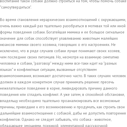
воспитание такой собаки должно строиться на том, чтобы помочь собаке
"самоутвердиться".
Во время становления иерархических взаимоотношений с окружающими,
очень важно каждый раз тщательно разобраться в мотивах той или иной
формы поведения собаки. Богатейшая мимика и ее большое сигнальное
значение для собак способствует улавливанию животным малейших
нюансов мимики своего хозяина, говорящих о его настроениях. Не
исключено, что в ряде случаев собаки лучше понимают своих хозяев,
чем последние своих питомцев. Но, несмотря на взаимную симпатию
человека и собаки, "разговор" между ними все-таки идет на "разных
языках" и конфликтные ситуации, вызванные отсутствием
взаимопонимания, возникают достаточно часто. В таких случаях человек
должен в каждом конкретном случае принимать решение: пресечь
нежелательное поведение в корне, ликвидировать причину данного
поведения или сгладить конфликт. А уже затем, в спокойной обстановке,
владельцу необходимо тщательно проанализировать все возможные
причины, приведшие к его возникновению и продумать, как строить свои
дальнейшие взаимоотношения с собакой, дабы не допустить повторения
конфликтов. Однако не следует забывать, что собака - животное,
обладающее эмоциями, психикой, элементарной рассудочной