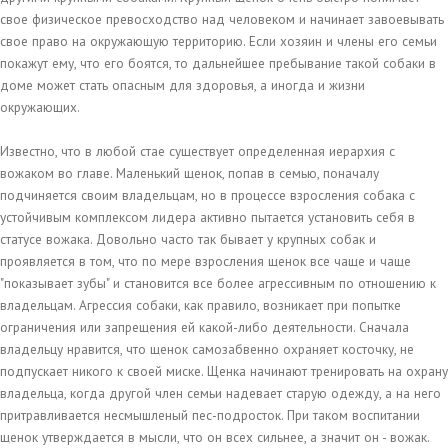
свое физическое превосходство над человеком и начинает завоевывать
свое право на окружающую территорию. Если хозяин и члены его семьи
покажут ему, что его боятся, то дальнейшее пребывание такой собаки в
доме может стать опасным для здоровья, а иногда и жизни
окружающих.
Известно, что в любой стае существует определенная иерархия с
вожаком во главе. Маленький щенок, попав в семью, поначалу
подчиняется своим владельцам, но в процессе взросления собака с
устойчивым комплексом лидера активно пытается установить себя в
статусе вожака. Довольно часто так бывает у крупных собак и
проявляется в том, что по мере взросления щенок все чаще и чаще
"показывает зубы" и становится все более агрессивным по отношению к
владельцам. Агрессия собаки, как правило, возникает при попытке
ограничения или запрещения ей какой-либо деятельности. Сначала
владельцу нравится, что щенок самозабвенно охраняет косточку, не
подпускает никого к своей миске. Щенка начинают тренировать на охрану
владельца, когда другой член семьи надевает старую одежду, а на него
притравливается несмышленый пес-подросток. При таком воспитании
щенок утверждается в мысли, что он всех сильнее, а значит он - вожак.