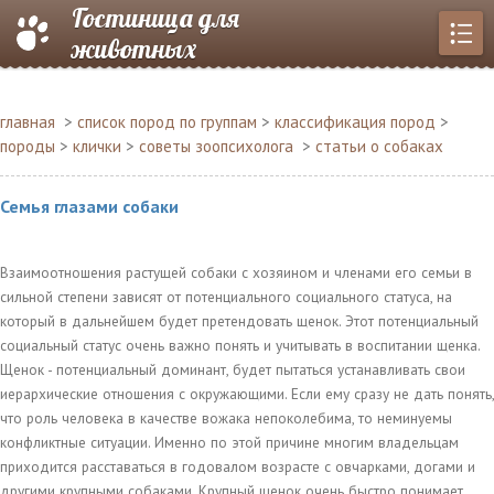
Гостиница для
животных
главная
>
список пород по группам
>
классификация пород
>
породы
>
клички
>
советы зоопсихолога
>
статьи о собаках
Семья глазами собаки
Взаимоотношения растущей собаки с хозяином и членами его семьи в
сильной степени зависят от потенциального социального статуса, на
который в дальнейшем будет претендовать щенок. Этот потенциальный
социальный статус очень важно понять и учитывать в воспитании щенка.
Щенок - потенциальный доминант, будет пытаться устанавливать свои
иерархические отношения с окружающими. Если ему сразу не дать понять,
что роль человека в качестве вожака непоколебима, то неминуемы
конфликтные ситуации. Именно по этой причине многим владельцам
приходится расставаться в годовалом возрасте с овчарками, догами и
другими крупными собаками. Крупный щенок очень быстро понимает